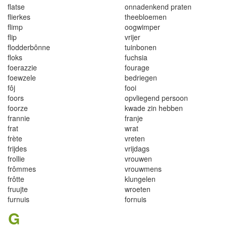
f
lat
s
e
onnad
e
n
k
end
p
raten
f
li
erkes
theeb
l
oemen
f
i
mp
oogwimper
f
lip
vri
j
er
flodderbônne
tu
i
n
bonen
f
o
k
s
fuchsia
foerazzie
fo
u
r
age
f
oewze
l
e
bedriege
n
fôj
fo
o
i
foors
opv
li
egend pe
r
soon
foor
z
e
k
wade z
i
n hebben
f
r
ann
i
e
f
ranje
fr
at
wrat
frète
v
r
eten
fr
i
jdes
v
ri
jdags
f
ro
l
l
ie
vrouwen
f
r
ô
mm
es
v
r
ouwm
en
s
f
r
ôtte
k
l
ung
e
l
en
f
r
uujte
wroeten
fu
r
nuis
f
ornuis
G