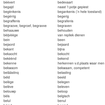
bèèvert
bedevaart
begajd
naast ’t potje gepiest
begènkenis
begankenis (’n hele toestand)
begérrig
begerig
begraffenis
begrafenis
begraove, begroef, begravve
begraven
behaauwe
behouden
bè
i
jvèège
v
a
n r
epl
iek
d
i
en
e
n
be
i
n
b
ee
n
be
j
ao
r
d
be
j
aa
rd
beka
n
t
b
ij
na
b
ekaoch
t
be
k
o
cht
b
ekèè
n
d
be
k
e
nd
bekenne
h
er
k
e
nn
en
v.
d
.
p
l
aa
t
s
wa
a
r men 
bekwaom
bekwaam, competent
bel
ââ
st
i
nq
belas
ti
ng
béld
bee
l
d
belège
be
l
egen
belève
be
l
eve
n
belouwp
be
l
oop
bèls
be
l
gisch
b
e
lu
l
benul