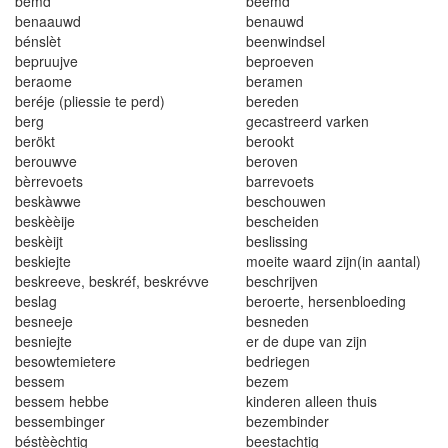
bémd
beemd
benaauwd
benauwd
béns
l
è
t
bee
n
w
i
ndse
l
bepruujve
beproeve
n
be
r
aome
be
r
amen
be
r
éje
(
pliessie
t
e perd
)
bereden
be
r
g
gecastreerd va
rk
en
berökt
be
r
ook
t
berouwve
be
r
oven
bèrrevoets
ba
rr
evoets
bes
k
à
ww
e
beschouwe
n
beskèè
ij
e
bes
c
heiden
beskè
i
jt
besl
i
ss
i
ng
besk
i
e
j
te
moe
it
e waa
r
d
zi
j
n(i
n a
a
nta
l)
beskreeve
,
beskréf
,
besk
r
évve
besch
r
i
jven
beslag
b
eroerte
, hersenbloedin
g
besneeje
besneden
besniejte
er de dupe van zijn
besowtem
i
e
t
ere
bedrie
g
en
bess
e
m
bezem
bessem he
b
be
kinderen a
l
leen thuis
bessemb
i
nger
bezembinder
béstèèch
ti
g
beestachtig