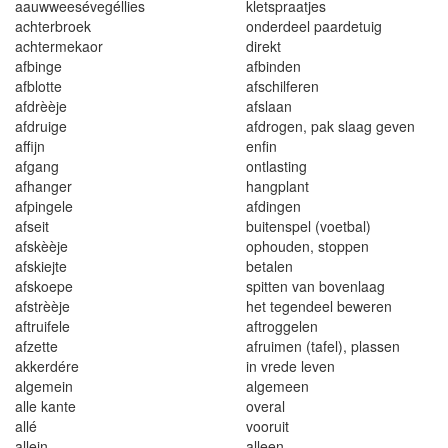
aauwweesévegéllies
kletspraatjes
achterbroek
onderdeel paardetuig
achtermekaor
direkt
afbinge
afbinden
afblotte
afschilferen
afdrèèje
afslaan
afdruige
afdrogen, pak slaag geven
affijn
enfin
afgang
ontlasting
afhanger
hangplant
afpingele
afdingen
afseit
buitenspel (voetbal)
afskèèje
ophouden, stoppen
afskiejte
betalen
afskoepe
spitten van bovenlaag
afstrèèje
het tegendeel beweren
aftruifele
aftroggelen
afzette
afruimen (tafel), plassen
akkerdére
in vrede leven
algemein
algemeen
alle kante
overal
allé
vooruit
allein
alleen