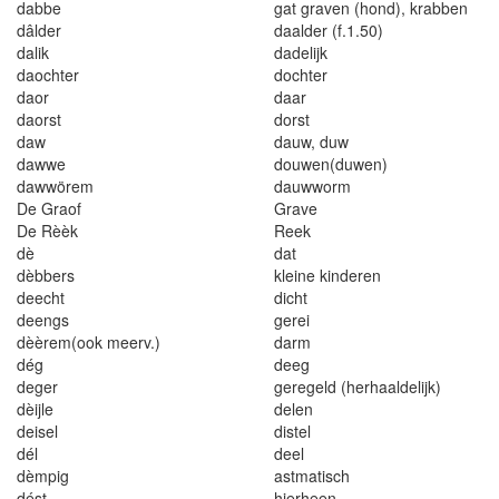
dabbe
ga
t
gr
a
ven (
h
ond), k
r
abben
d
â
lder
daalder (f.1.50)
da
l
ik
dadeli
j
k
daochter
dochter
daor
daar
d
aorst
do
r
s
t
daw
d
au
w,
du
w
da
w
we
d
o
u
w
en
(
duwen
)
dawwör
e
m
dau
w
worm
De Graof
Gr
a
ve
De Rèèk
R
ee
k
dè
dat
d
è
b
be
r
s
kl
ei
n
e
kinder
en
deecht
di
cht
dee
n
gs
g
ere
i
dèèrem(ook meerv
.)
da
r
m
dég
deeg
d
e
g
e
r
geregeld (herhaalde
li
jk
)
dèi
j
le
delen
deise
l
d
i
stel
dé
l
deel
dèmpig
astmatisch
dést
hierheen