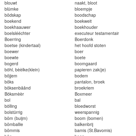
blouwt
naakt
, bloo
t
blümke
bloempje
bôdskap
boodschap
boekend
boekweit
boekhaauwer
boekhouder
boelslééchter
e
x
ecuteur
t
estamentai
r
Boerring
Boerdonk
boetse (kinde
rt
aal
)
he
t hoof
d stoten
boewe
r
boer
boewte
boete
bogerd
boomgaard
böhl, bèèlke(klein)
papieren zak(je)
bôjjem
bodem
bôks
panta
l
on
, broe
k
bôksenbâând
broek
r
iem
Böksmèèr
Boxmeer
bo
l
bal
böl
l
ing
b
l
oedworst
bols
tür
rig
weerspan
n
i
g
bôm (buijm)
boo
m (bomen
)
bômballie
balkenbr
i
j
bômmis
bamis (St
.
Bavom
i
s)