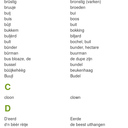
b
r
üstig
b
r
onst
i
g (varken)
bruuje
broeden
bu
i
j
bu
i
bu
i
s
boo
s
bû
j
t
bu
i
t
bukkem
bokking
bu
l
jèrd
bilj
ard
bult
bochel
,
buil
bünder
bunder
,
hecta
r
e
bürman
buurman
bus b
l
oaze
,
de
d
e
dupe z
ij
n
bussel
bundel
b
ü
üjkehèèg
beukenhaag
Buuj
l
Budel
C
cloon
clown
D
D
‘
e
e
r
d
Eerde
d
‘
n bèè
r
rè
i
je
de beest
u
i
t
ha
n
gen