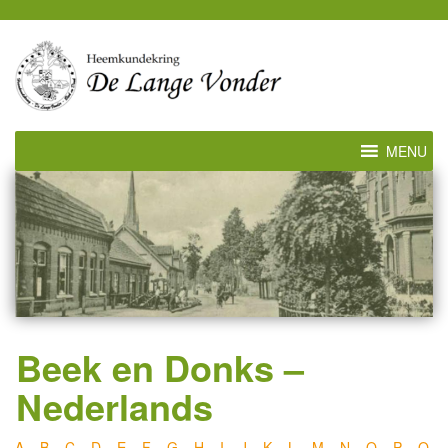
MENU
Beek en Donks –
Nederlands
A
–
B
–
C
–
D
–
E
–
F
–
G
–
H
–
I
–
J
–
K
–
L
–
M
–
N
–
O
–
P
–
Q