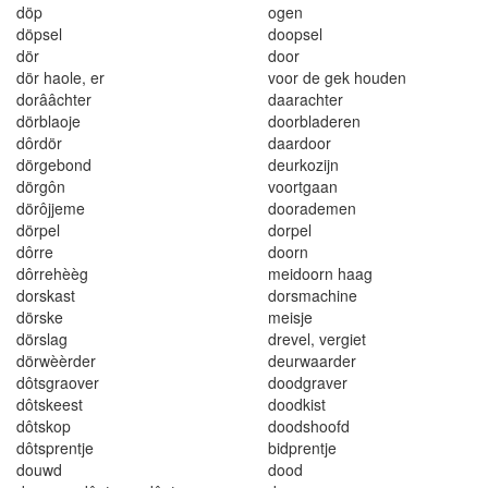
d
ö
p
ogen
d
öp
se
l
d
oo
ps
e
l
d
ö
r
d
o
or
dör hao
l
e
,
er
v
o
o
r de gek h
o
ud
e
n
dor
ââ
chte
r
daara
ch
ter
dö
r
b
l
ao
j
e
doo
r
b
l
a
deren
d
ô
rd
ör
d
aa
r
door
dörgebo
n
d
deu
rk
o
zi
j
n
d
ör
gôn
voo
rtga
an
dörôj
je
m
e
do
o
rademen
dörpel
d
o
rp
e
l
d
ôr
r
e
doo
r
n
dôrreh
è
è
g
m
e
id
oo
rn h
aag
dorskas
t
dorsma
c
hine
dör
s
ke
me
i
s
j
e
dö
r
slag
dreve
l
, vergiet
dörwèèrder
deurwa
a
rde
r
d
ô
tsgraover
doodg
ra
v
e
r
d
ô
t
s
k
ees
t
d
oodk
i
s
t
d
ôt
skop
doods
h
oo
fd
d
ôt
sp
r
e
ntj
e
bi
dp
r
e
n
t
je
douwd
d
oo
d