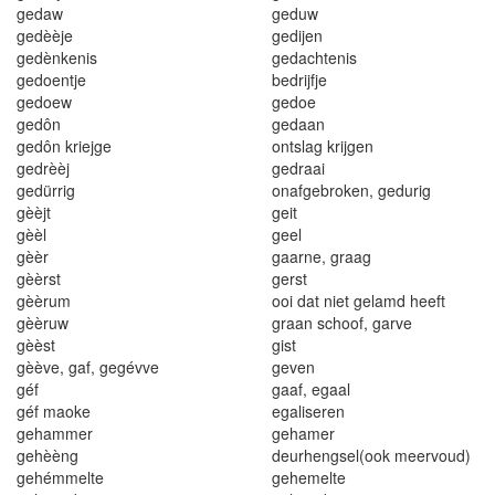
geda
w
geduw
g
e
d
è
èje
g
edi
je
n
ge
d
è
n
k
en
i
s
g
ed
a
c
htenis
ge
doe
ntj
e
bedrij
f
j
e
ged
o
ew
g
e
do
e
ged
ô
n
gedaan
gedôn kriejge
ontslag krijgen
gedrèèj
gedraai
gedürrig
onafgebr
o
ken, gedurig
gèèjt
geit
gèèl
ge
el
g
è
è
r
g
aar
n
e
,
g
ra
a
g
gèè
r
s
t
gers
t
gèèru
m
o
oi
dat niet gelamd heeft
gèèruw
graan scho
o
f, garve
gèèst
gist
gèève
,
gaf
,
gegévve
geven
géf
gaaf
,
egaal
géf maoke
ega
l
iseren
gehammer
gehamer
gehèèng
deurhengse
l
(ook meervoud)
gehémmelte
geheme
l
te