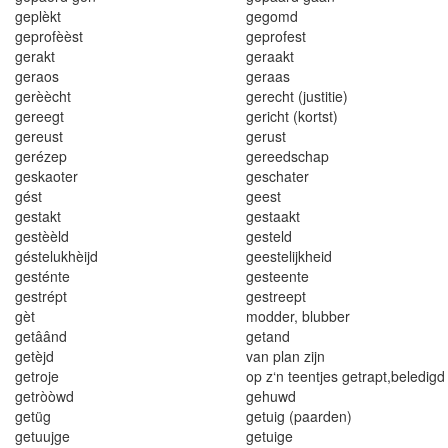
geplèkt
gegomd
geprofèè
s
t
geprofest
gerakt
geraakt
geraos
geraas
gerèècht
gerecht (just
i
t
i
e)
gereegt
gericht (kort
s
t)
g
e
r
eu
st
gerust
geréze
p
geree
d
scha
p
geska
o
ter
geschater
gést
geest
gestakt
gestaakt
gestèèld
geste
l
d
géstelukhèijd
geesteli
j
kheid
gesténte
ges
t
eente
gestrépt
gestreept
gèt
modder
, blubbe
r
getâând
getand
getèjd
van plan zijn
getroje
op z
‘
n teentjes getrapt
,
beledigd
getròòwd
gehuwd
getüg
getuig (paarden)
getuujge
getuige