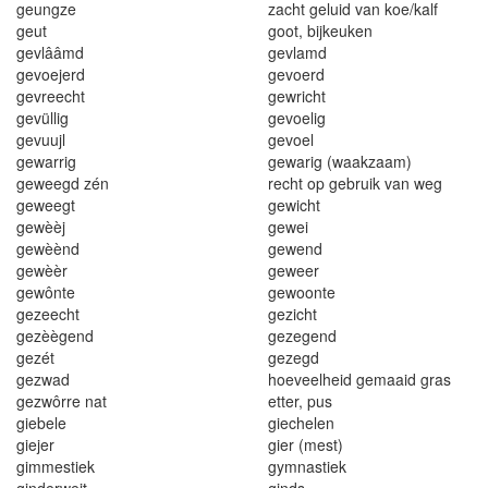
geungze
zacht geluid van koe/kalf
geut
goot, bijkeuken
gevl
ââm
d
ge
v
l
amd
gevoejerd
gevoe
r
d
gevreecht
gewricht
gevü
l
lig
gevoelig
gevuujl
gevoel
gewarrig
gewarig (waakzaam)
geweegd zén
recht op gebruik van weg
geweegt
gewicht
gewèèj
gewei
gewèènd
gewend
gewèèr
geweer
gewônte
gewoonte
gezeecht
gezicht
gezèègend
gezegend
gezét
gezegd
gezwad
hoeveelheid gemaaid gras
gezwôrr
e na
t
ett
e
r, pus
giebele
giechelen
giejer
gier (mest)
gimmestiek
gymnastiek
ginderweit
ginds