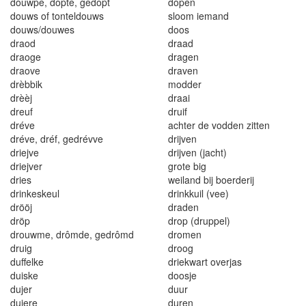
douwpe
,
dôp
t
e
,
gedôpt
dopen
douws o
f
tonte
l
douws
s
l
oom i
em
an
d
douws/douwes
doo
s
dra
od
draad
draoge
dr
a
gen
draove
draven
drèbb
i
k
modde
r
dr
èè
j
dr
aa
i
d
r
eu
f
d
ruif
d
réve
ac
ht
e
r d
e
v
o
dd
en z
itt
e
n
d
r
éve
,
dré
f,
ge
d
révve
d
ri
jven
d
ri
ejve
d
ri
jven
(j
acht
)
dr
i
e
j
ver
g
r
ote big
d
r
ies
wei
l
and b
i
j boe
r
de
rij
d
rink
eskeu
l
dr
in
k
k
u
il (
vee
)
dröö
j
drade
n
dr
öp
d
r
op
(dr
up
pel)
dr
o
uwm
e
, drômde
,
ged
rôm
d
dr
o
me
n
druig
d
r
oog
du
ffe
lk
e
d
r
ie
kw
a
r
t o
ve
r
j
as
dui
s
ke
doosje
duj
er
duu
r
du
jere
dure
n