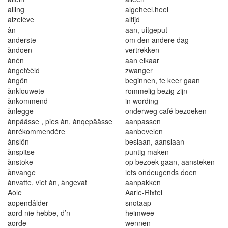
alling
algeheel,heel
alzelève
altijd
àn
aan, uitgeput
anderste
om den andere dag
àndoen
vertrekken
ànén
aan elkaar
àngetèèld
zwanger
àngôn
beginnen, te keer gaan
ànklouwete
rommelig bezig zijn
ànkommend
in wording
ànlegge
onderweg café bezoeken
ànpââsse , pies àn, ànqepââsse
aanpassen
ànrékommendére
aanbevelen
ànslôn
beslaan, aanslaan
ànspitse
puntig maken
ànstoke
op bezoek gaan, aansteken
ànvange
iets ondeugends doen
ànvatte, viet àn, àngevat
aanpakken
Aole
Aarle-Rixtel
aopendâlder
snotaap
aord nie hebbe, d’n
heimwee
aorde
wennen