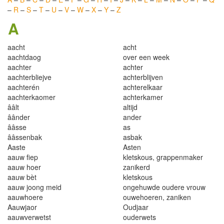
–
R
–
S
–
T
–
U
–
V
–
W
–
X
–
Y
–
Z
A
aacht
acht
aachtdaog
over een week
aachter
achter
aachterbliejve
achterblijven
aachterén
achterelkaar
aachterkaomer
achterkamer
ââlt
altijd
âânder
ander
ââsse
as
ââssenbak
asbak
Aaste
Asten
aauw fiep
kletskous, grappenmaker
aauw hoer
zanikerd
aauw bèt
kletskous
aauw joong meid
ongehuwde oudere vrouw
aauwhoere
ouwehoeren, zaniken
Aauwjaor
Oudjaar
aauwverwetst
ouderwets