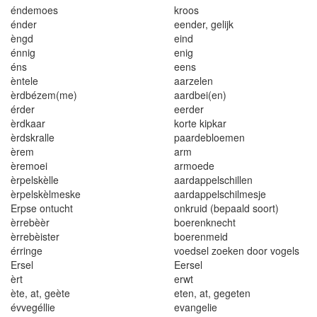
éndemoes
k
r
oos
énder
een
d
er
,
g
e
l
ijk
èngd
e
i
nd
énnig
en
i
g
éns
eens
èn
t
ele
aarze
l
en
èrdbézem(me)
aar
db
e
i
(en)
érder
eer
d
er
èrdkaar
korte k
i
pkar
è
rdskra
l
le
paa
r
debloemen
èrem
a
r
m
èremoe
i
armoede
èr
p
e
l
skè
ll
e
aardappe
l
schi
l
l
e
n
èr
p
e
l
skè
l
meske
aarda
p
pe
l
schi
l
mesj
e
Erps
e
on
t
u
c
ht
onkr
u
id (be
p
aa
l
d so
o
r
t
)
èrrebèè
r
boere
n
k
nech
t
èrr
e
bèis
t
e
r
boer
en
meid
é
r
ringe
voedse
l
z
o
eke
n
do
or
v
o
gels
E
rse
l
Eersel
èr
t
erwt
ète
, at, geèt
e
eten
,
at
,
geg
e
ten
évvegé
l
l
ie
evangelie