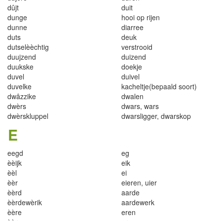
dû
j
t
d
u
i
t
d
u
n
ge
h
ooi op r
i
jen
dunne
di
a
r
r
e
e
dut
s
d
e
uk
dut
sel
è
è
cht
i
g
verstr
oo
i
d
du
ujzend
d
uiz
end
duuk
s
k
e
d
o
ek
je
d
u
ve
l
du
i
vel
d
u
velke
k
achelt
j
e
(
bepaa
l
d soort)
dw
â
zz
i
k
e
dwa
l
en
dwèrs
dwars
, war
s
d
w
è
rsk
l
uppe
l
dwars
l
igger
, dwarsko
p
E
ee
gd
eg
è
èi
j
k
ei
k
è
èl
ei
è
èr
ei
eren
,
uie
r
èè
r
d
aa
r
de
è
èr
dewèr
i
k
aa
r
dewerk
èè
r
e
ere
n