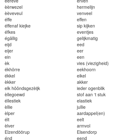
èèr
eve
e
r
ven
è
èrw
e
z
e
l
h
e
rm
e
lij
n
èèveveul
venvee
l
éf
fe
e
f
fen
é
f
fe
naf ki
ejke
s
i
p kij
k
en
é
fk
es
eventjes
é
gâl
l
ig
gelijkma
ti
g
e
i
jd
eed
e
ij
e
r
ee
r
e
in
ee
n
è
k
v
i
es
(
v
i
ezighe
id)
ékhôrre
ee
kh
o
or
n
ékke
l
e
i
ke
l
è
k
ker
akke
r
e
l
k
hôôndsge
z
è
i
jk
ieder ogenb
l
ik
èllegoewd
sto
f
aan
‘
t stuk
é
l
lest
i
ek
e
l
as
t
ie
k
è
l
l
i
e
j
u
l
lie
è
l
per
aa
r
dappe
l
(e
n
)
é
l
t
ee
l
t
èlver
a
r
mvo
l
E
l
zendööru
p
E
l
se
n
d
o
rp
én
d
eend