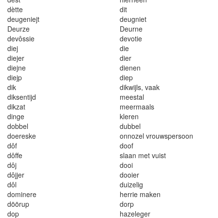
dètte
di
t
d
e
u
gen
i
ejt
deugniet
Deu
r
ze
De
ur
ne
devôss
i
e
devo
ti
e
d
i
e
j
die
dieje
r
d
i
e
r
d
i
e
jn
e
d
i
enen
d
i
ejp
d
i
ep
di
k
d
ik
w
i
j
l
s
,
vaak
diksen
t
ijd
meestal
d
ik
zat
mee
r
maa
l
s
d
i
nge
k
leren
dobbel
dubbel
doereske
onnoze
l
vrouwspe
r
soon
d
ôf
doof
dôffe
slaan met vu
i
st
d
ô
j
doo
i
dôjjer
dooie
r
dô
l
du
i
zelig
domine
r
e
he
r
rie m
a
ken
döörup
dorp
do
p
ha
z
e
l
eger