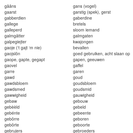
g
ââns
gans (vogel)
ga
a
rst
garstig (spek)
,
gerst
gabberdi
e
n
gaberdine
gallege
brete
l
s
g
a
llep
e
r
d
s
l
o
om
i
e
mand
gal
m
gâtt
e
r
g
a
l
mgaten
g
alpegie
j
ter
kwajongen
gaoje (
‘
t g
a
jt
‘
m n
i
e)
beva
l
len
gaojslôn
goed gebruiken
,
acht s
l
aan op
gaope
,
gapt
e
,
g
e
gapt
g
a
pen, geeuwen
g
aove
l
gaffel
garr
e
garen
gawd
g
o
ud
g
a
w
ds
bl
oe
m
go
udsbloe
m
gawds
med
g
oud
smid
gaw
wi
gh
ei
d
ga
u
wig
h
eid
g
e
baw
g
e
b
o
uw
g
e
bèè
l
d
g
e
beld
g
e
bénte
ge
b
eente
gebôrre
g
e
boren
gebôrte
geboorte
gebrujers
g
e
broeders