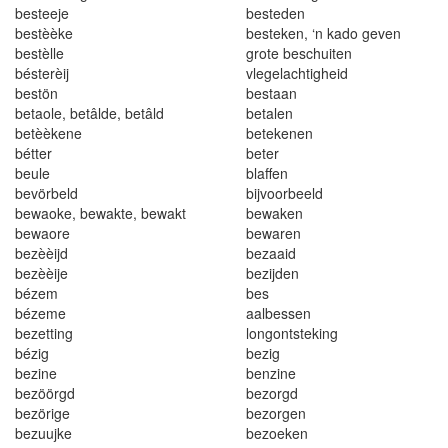
bes
t
eeje
besteden
bes
t
èèke
besteken
, ‘
n kado geven
bestè
l
le
grote beschuiten
bésterèij
vlegelachtigheid
bestön
bes
t
aan
betao
l
e, be
tâ
lde
,
be
tâ
l
d
be
t
alen
betèèkene
be
t
e
k
enen
bét
t
er
beter
beu
l
e
b
l
affen
bevörbeld
b
i
jvoo
r
bee
l
d
bewaoke
,
bewakte
,
bewakt
bewa
k
en
bewaore
bewaren
bezèèijd
bezaaid
bezèèije
bezijden
bézem
bes
bézem
e
aalbessen
bez
e
tting
longontsteking
bézig
bez
i
g
b
ez
ine
benz
i
n
e
bez
ö
örg
d
b
ezorgd
be
z
öri
ge
bez
o
rgen
bezuujke
bezoeken