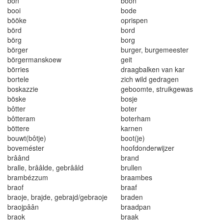
bôn
boon
booi
bode
bööke
oprispen
börd
bord
börg
borg
börger
burger
,
burgemees
t
er
börgermanskoew
geit
börries
draagbalken van kar
bortele
zich wild gedragen
boskazzie
geboomte, struikgewas
böske
bosje
bôtter
boter
bôtteram
boterham
böttere
karnen
bouw
t
(bôtje)
boot
(
je
)
boveméster
hoofdonderwi
j
zer
brâând
brand
b
r
alle
,
b
rââ
lde, gebr
ââl
d
brullen
brambézzum
braambes
braof
braaf
braoje, brajde, gebrajd/gebraoje
braden
braojpâân
braadpan
braok
braak