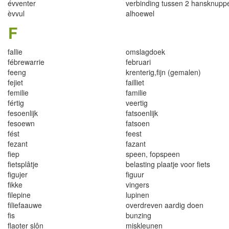
évven
t
e
r
ver
b
indi
n
g tu
ss
e
n
2 hansknupp
èvvu
l
alhoewel
F
fallie
o
mslagdoek
f
é
brewarr
i
e
f
e
bruari
feeng
krente
ri
g
,
fijn
(
gem
a
len)
f
e
j
i
e
t
fa
il
li
e
t
fem
i
lie
f
am
i
l
i
e
fér
t
i
g
veertig
fesoenl
i
j
k
f
atsoen
l
ijk
fesoewn
f
atsoen
f
ést
fees
t
fezan
t
f
azan
t
f
iep
speen
,
fopspeen
f
ietsplâ
t
je
be
l
ast
i
n
g p
l
aa
t
je voor f
e
t
s
f
gujer
f
gu
u
r
f
k
ke
vingers
f
il
epine
l
u
p
i
ne
n
f
liefaauwe
overdreven aa
r
d
i
g doen
f
s
bu
n
zing
flaot
e
r s
l
ô
n
misk
l
e
u
nen