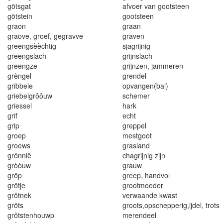
götsgat
afvoer van g
oo
tstee
n
götstein
go
o
tsteen
graon
graan
graove,
g
roef
,
gegravve
graven
greengsèèchtig
sjagrijnig
greengsla
c
h
grijnslach
greengze
grijnzen, jammeren
grèngel
grende
l
gribbele
opvangen(bal)
griebelgrôôuw
schemer
griessel
hark
gr
i
f
echt
grip
greppel
groep
me
st
go
o
t
groews
grasland
grônnië
chagrijnig zijn
gròòuw
grauw
gröp
greep, handvol
grötje
grootmoeder
grôtnek
verwaande kw
a
st
gröts
gro
o
ts,opschepperig,ij
d
el, trots
grôtstenhouwp
merendeel