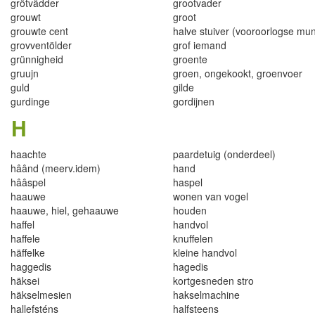
gr
ô
tvâdder
grootvader
grouwt
groot
grouw
te cen
t
ha
l
v
e s
tuiver (vo
o
roorlogse mun
grovventö
l
der
gro
f i
emand
grünni
ghe
id
gro
e
nte
gruujn
groen, ong
e
kookt
,
groe
n
voer
gu
l
d
g
i
lde
gurdinge
g
ordijn
e
n
H
h
aa
chte
p
a
ar
det
u
i
g (o
n
d
e
rd
ee
l)
hâând (m
eer
v
.
i
de
m)
h
a
n
d
h
ââ
s
p
e
l
h
as
p
el
haauwe
wo
n
en
va
n
v
o
ge
l
ha
a
uwe
,
h
i
el
,
gehaauwe
houden
haffe
l
h
andvol
h
a
ff
ele
k
n
uffe
l
en
h
äffe
l
k
e
kle
i
ne ha
nd
v
ol
h
ag
ge
d
is
h
aged
i
s
h
äk
s
e
i
k
o
r
tges
n
e
den
s
tr
o
h
äks
e
lm
esien
ha
k
se
l
machin
e
ha
l
le
fs
tén
s
half
s
t
e
en
s