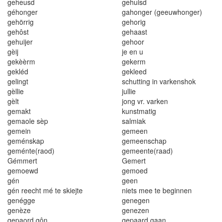
geheus
d
geh
u
isd
gého
ng
er
gahonger (geeuwhonger)
gehörrig
geho
r
ig
gehôst
gehaast
gehuijer
gehoor
gèij
je en u
gekèèrm
gekerm
gekléd
gekleed
gel
i
ngt
schutting in varkenshok
gèll
ie
j
ullie
gè
l
t
j
ong vr
.
v
arken
gemakt
kuns
t
matig
gemaole sèp
sa
l
m
i
ak
geme
i
n
gemeen
geménskap
gemeenschap
geménte(raod)
gemeente(raad)
Gémm
e
r
t
Gemert
gemoewd
gemoed
gén
geen
gén reecht mé te
s
kiejte
niets m
ee
te beginnen
genég
ge
genegen
genèze
genezen
g
epaord
gô
n
gepaard gaan