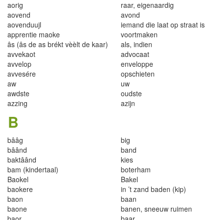
aorig
raar, eigenaardig
aovend
avond
aovenduujl
iemand die laat op straat is
apprentie maoke
voortmaken
âs (âs de as brékt vèèlt de kaar)
als, indien
avvekaot
advocaat
avvelop
enveloppe
avvesére
opschieten
aw
uw
awdste
oudste
azzing
azijn
B
bââg
big
bâând
band
baktâând
kies
bam (kindertaal)
boterham
Baokel
Bakel
baokere
in ’t zand baden (kip)
baon
baan
baone
banen, sneeuw ruimen
baor
baar