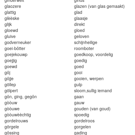
glaozere
glazen (van glas gemaakt)
g
l
attig
g
l
ad
g
l
èèske
g
l
aasje
glijk
direkt
gloewd
gloed
glu
i
ve
geloven
godverneuker
sch
i
jnheilige
goei-bôtter
roomboter
goejekouwp
goedkoop, voordel
i
g
goejjig
goed
i
g
goewd
goed
gôj
gooi
gôjje
gooien, werpen
göllep
gulp
gölpert
sloom,sullig iemand
gôn,
gin
g, gegôn
gaa
n
gòòuw
gauw
gòòuwe
gouden (van goud)
gòòuwèèchtig
spoedig
gordelrouws
gordelroos
görgele
gorgelen
gôssing
ga
d
ing