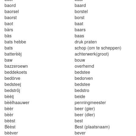
baord
baard
baorsel
borstel
baorst
borst
baot
baat
bàrs
baars
bàs
baas
bats hebbe
druk praten
bats
schop (om te scheppen)
batterèèj
achterwerk(groot)
baw
bouw
bazzeroewn
overhemd
beddekoets
bedstee
bedörve
bedorven
bedsteej
bedstee
bedstrôj
bedstro
bèèij
beide
bèèlhaauwer
penningmeester
bèèr
beer (gier)
bèèr
beer (dier)
bèèst
best
Bèèst
Best (plaatsnaam)
bèèver
bever