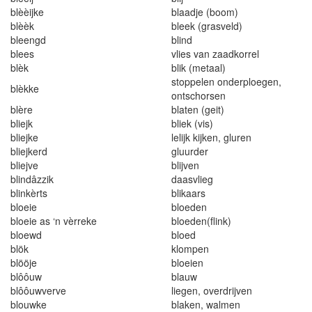
b
l
èèijke
blaadje
(
boo
m)
b
l
èèk
bleek (
g
r
asv
el
d)
bleengd
blind
blees
vlies van zaadkorre
l
blèk
bli
k (metaal)
s
t
oppe
l
en onderploegen
,
blèkke
o
ntschorsen
blère
bla
t
e
n (
ge
it)
b
l
iejk
bl
i
ek
(
v
i
s
)
bl
i
e
j
ke
l
el
i
j
k
k
i
j
k
e
n
,
gl
u
r
en
bl
i
ejkerd
glu
u
rder
bliejve
blijven
blindâzzi
k
daasvl
i
eg
blinkèrts
blikaars
bloeie
bloeden
bloeie as
‘
n vèrreke
bloeden(
f
lin
k)
bloewd
bloe
d
blök
k
lompen
blööje
b
l
oe
i
en
b
l
ôô
uw
b
l
auw
b
lôô
uwverve
li
egen
, overdrijve
n
blouwke
blaken
, walme
n