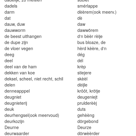
dadels
smérlapp
e
da
r
m
dèèrem(ook meerv
.)
dat
dè
d
au
w,
du
w
daw
dau
w
worm
dawwör
e
m
de beest
u
i
t
ha
n
gen
d
‘
n bèè
r
rè
i
je
d
e
dupe z
ij
n
bus b
l
oaze
,
de
de vlo
er
v
ege
n
hèr
d kèèr
e
,
d
‘
n
deeg
dég
deel
dé
l
dee
l
va
n d
e ha
m
krèp
de
k
ken van
k
oe
st
i
ejere
de
k
sel
,
schee
l
,
n
i
et
rech
t
,
sch
il
skèè
l
delen
dèi
j
le
de
n
neap
p
pe
l
k
r
ôô
t,
k
r
ö
t
j
e
deugniet
d
e
u
gen
i
ejt
deu
gni
eter
i
j
pru
l
derèèj
d
e
uk
dut
s
deurhengse
l
(ook meervoud)
gehèèng
deu
rk
o
zi
j
n
dörgebo
n
d
De
ur
ne
Deu
r
ze
deurwa
a
rde
r
dörwèèrder