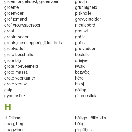
groen, ong
e
kookt
,
groe
n
voer
gruujn
gro
e
nte
grünni
ghe
id
gr
oen
voer
p
i
s
k
n
o
l
le
gro
f i
emand
grovventö
l
der
gr
o
f vrou
w
sp
ersoon
meulepèrd
groot
grouwt
grootmoeder
grötje
gro
o
ts,opschepperig,ij
d
el, trots
gröts
grootvader
gr
ô
tvâdder
grote beschuiten
bestè
l
le
g
r
ote big
dr
i
e
j
ver
gr
o
te h
o
eveelheid
kw
ak
g
r
ote massa
bezwèèj
g
r
ote
voo
rk
ame
r
h
è
rd
grot
e
vr
o
uw
b
l
a
o
j
gulp
göllep
gymnastiek
gimmestiek
H
H.
O
liesel
hèi
l
igen
ô
lli
e
, d’
n
haag
,
heg
hèèg
haagwinde
p
is
p
öt
j
es