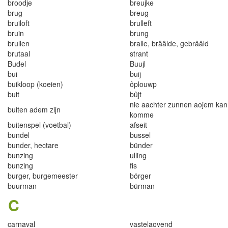
broodje
breujke
brug
breug
bru
i
loft
bru
ll
ef
t
bru
i
n
brung
brullen
b
r
alle
,
b
rââ
lde, gebr
ââl
d
brutaa
l
s
t
rant
Budel
Buuj
l
bu
i
bu
i
j
buik
l
oop (koeien)
ôplouwp
bu
i
t
bû
j
t
nie aachter zunnen aojem ka
bu
i
ten adem zijn
komme
buitenspel (voetbal)
afseit
bundel
bussel
bunder
,
hecta
r
e
bünder
bunzing
ull
i
ng
bu
n
zing
f
s
burger
,
burgemees
t
er
börger
buurman
bürman
C
carnava
l
vas
t
e
l
aovend