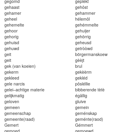
gegomd
geplèkt
gehaast
gehôst
gehamer
gehammer
ge
hee
l
hélem
ôl
geheme
l
te
gehémmelte
gehoor
gehuijer
geho
r
ig
gehörrig
geh
u
isd
geheus
d
gehuwd
getròòwd
geit
börgermanskoew
geit
gèèjt
gek
(
van
k
o
e
i
en)
bru
l
gekerm
gekèèrm
gekleed
gekléd
gele na
r
cis
pô
s
l
é
ll
i
e
gelei
–
achtige ma
t
erie
bibberende tètè
gelijkma
ti
g
é
gâl
l
ig
geloven
glu
i
ve
gemeen
geme
i
n
gemeenschap
geménskap
gemeente(raad)
geménte(raod)
Gemert
Gémm
e
r
t
gemoed
gemoewd