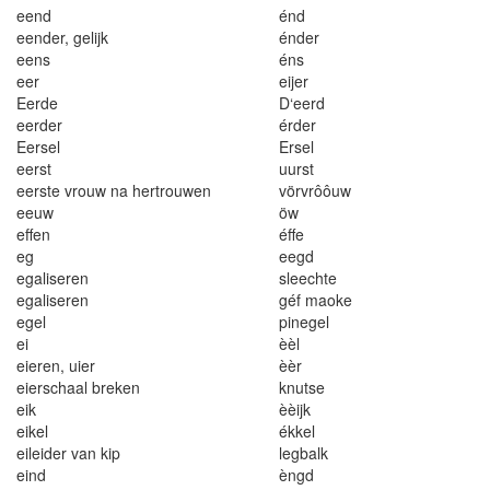
eend
én
d
een
d
er
,
g
e
l
ijk
énder
eens
éns
ee
r
e
ij
e
r
Eerde
D
‘
e
e
r
d
eer
d
er
érder
Eersel
E
rse
l
eerst
uurst
eerste vrouw na he
r
t
r
ouwe
n
vö
rv
rôô
uw
eeuw
öw
e
f
fen
éf
fe
eg
ee
gd
ega
l
iseren
sleech
t
e
ega
l
iseren
géf maoke
ege
l
p
i
nege
l
ei
è
èl
ei
eren
,
uie
r
è
èr
e
i
erschaal breken
knutse
ei
k
è
èi
j
k
e
i
ke
l
ékke
l
e
i
le
i
de
r
v
an kip
legbalk
e
i
nd
èngd