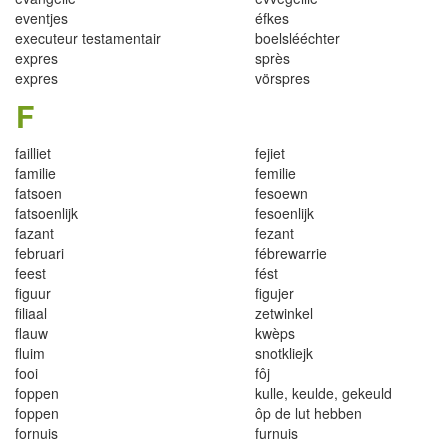
eventjes
é
fk
es
e
x
ecuteur
t
estamentai
r
boelslééchter
expres
sprès
ex
p
re
s
vö
rs
p
re
s
F
fa
il
li
e
t
f
e
j
i
e
t
f
am
i
l
i
e
fem
i
lie
f
atsoen
fesoewn
f
atsoen
l
ijk
fesoenl
i
j
k
f
azan
t
fezan
t
f
e
bruari
f
é
brewarr
i
e
fees
t
f
ést
f
gu
u
r
f
gujer
filiaal
zetwinkel
f
auw
k
w
è
p
s
f
uim
snot
kli
e
jk
fo
o
i
fôj
f
op
pen
kulle, k
eu
lde
,
gekeu
l
d
foppen
ô
p
de
l
ut hebben
f
ornuis
fu
r
nuis