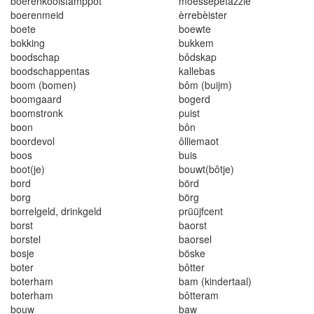
b
oer
e
nko
o
ls
ta
m
ppo
t
moes
se
p
e
t
azz
i
e
boer
en
meid
èrr
e
bèis
t
e
r
boete
boewte
bokking
bukkem
boodschap
bôdskap
boo
d
schappentas
ka
ll
ebas
boo
m (bomen
)
bôm (buijm)
boomgaard
bogerd
booms
t
ronk
pu
i
st
boon
bôn
boordevo
l
ôll
i
emaot
boo
s
bu
i
s
boot
(
je
)
bouw
t
(bôtje)
bord
börd
borg
börg
borre
l
gel
d
,
dr
i
n
k
ge
ld
prüüjfcen
t
borst
baorst
borstel
baorsel
bosje
böske
boter
bôtter
boterham
bam (kindertaal)
boterham
bôtteram
bouw
baw