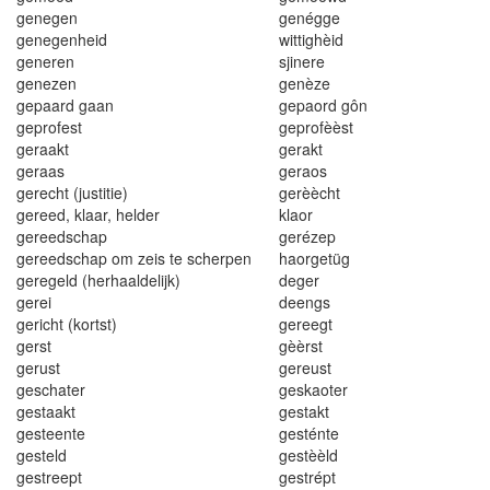
genegen
genég
ge
genegenheid
wittighèid
gene
r
e
n
s
ji
nere
genezen
genèze
gepaard gaan
g
epaord
gô
n
geprofest
geprofèè
s
t
geraakt
gerakt
geraas
geraos
gerecht (just
i
t
i
e)
gerèècht
gereed
, klaar,
he
l
der
klaor
geree
d
scha
p
geréze
p
gereedschap om zeis te scherpen
haorgetüg
geregeld (herhaalde
li
jk
)
d
e
g
e
r
g
ere
i
dee
n
gs
gericht (kort
s
t)
gereegt
gers
t
gèè
r
s
t
gerust
g
e
r
eu
st
geschater
geska
o
ter
gestaakt
gestakt
ges
t
eente
gesténte
geste
l
d
gestèèld
gestreept
gestrépt