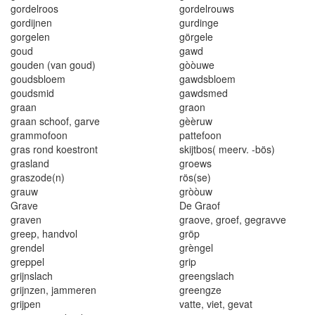
gordelroos
gordelrouws
g
ordijn
e
n
gurdinge
gorgelen
görgele
g
o
ud
gawd
gouden (van goud)
gòòuwe
go
udsbloe
m
g
a
w
ds
bl
oe
m
g
oud
smid
gawds
med
graan
graon
graan scho
o
f, garve
gèèruw
grammofoon
pattefoon
g
ra
s
rond koestr
o
nt
s
ki
j
tb
os
( m
ee
r
v.
-b
ö
s)
grasland
groews
g
r
aszode
(
n
)
rös(se)
grauw
gròòuw
Gr
a
ve
De Graof
graven
graove,
g
roef
,
gegravve
greep, handvol
gröp
grende
l
grèngel
greppel
grip
grijnslach
greengsla
c
h
grijnzen, jammeren
greengze
grijpen
vat
t
e
,
viet
,
gevat