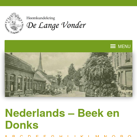
MENU
Nederlands – Beek en
Donks
A
–
B
–
C
–
D
–
E
–
F
–
G
–
H
–
I
–
J
–
K
–
L
–
M
–
N
–
O
–
P
–
Q