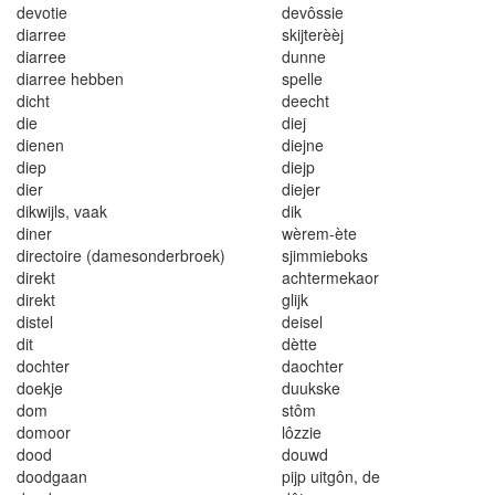
devo
ti
e
devôss
i
e
di
a
rr
ee
s
ki
j
t
e
rè
èj
di
a
r
r
e
e
dunne
diar
r
ee hebben
spe
ll
e
di
cht
deecht
die
d
i
e
j
d
i
enen
d
i
e
jn
e
d
i
ep
d
i
ejp
d
i
e
r
dieje
r
d
ik
w
i
j
l
s
,
vaak
di
k
di
ne
r
wèrem-ète
dir
ec
t
oire
(dame
s
onderbr
o
ek)
s
jimmi
e
b
o
k
s
direkt
achtermekaor
direkt
glijk
d
i
stel
deise
l
di
t
dètte
dochter
daochter
d
o
ek
je
duuk
s
k
e
dom
s
tôm
domoo
r
lôz
z
ie
d
oo
d
douwd
doodgaan
pi
j
p u
it
g
ô
n
,
de