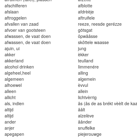
afschilferen
afblotte
afslaan
afdrèèje
aftroggelen
aftruifele
afval
l
en van zaad
reeze
,
reesd
e
geréz
z
e
afvoer van g
oo
tstee
n
götsgat
afwassen
,
de vaa
t
doen
ôpwââsse
a
f
wassen
,
de vaat doen
s
k
ôt
t
ele
w
a
a
sse
aju
i
n
,
ui
jung
akke
r
è
k
ker
a
kk
erlan
d
teulland
a
l
co
h
ol d
ri
n
k
e
n
I
immenére
algeheel,heel
alling
algemeen
algemein
alhoewel
èvvu
l
alleen
allein
a
l
l
icht
l
i
chtvèr
rig
als, indien
âs (âs de as brékt vèèlt de kaa
altijd
ââlt
altijd
alzelève
ander
âânder
an
jer
snuffe
l
ke
apegapen
pieje
r
ouwge