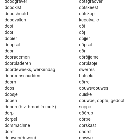
doodg
ra
v
e
r
d
ô
tsgraover
d
oodk
i
s
t
d
ô
t
s
k
ees
t
doods
h
oo
fd
d
ôt
skop
doo
dvall
en
kepotvalle
doof
d
ôf
doo
i
d
ô
j
dooie
r
dôjjer
d
oo
ps
e
l
d
öp
se
l
d
o
or
d
ö
r
do
o
rademen
dörôj
je
m
e
doo
r
b
l
a
deren
dö
r
b
l
ao
j
e
d
o
o
rd
e
weeks
,
werke
n
dag
sw
e
r
r
es
dooreenschudden
hutsele
doo
r
n
d
ôr
r
e
doo
s
douws/douwes
doosje
dui
s
ke
dopen
douwpe
,
dôp
t
e
,
gedôpt
dop
e
n (
b
.v
. broo
d i
n
me
l
k)
sopp
e
dorp
döörup
d
o
rp
e
l
dörpel
dorsma
c
hine
dorskas
t
do
r
s
t
d
aorst
d
o
u
w
en
(
duwen
)
da
w
we