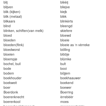
b
li
j
blèèij
blijven
bliejve
bl
i
k (
ki
jk
en)
kie
j
k
bli
k (metaal)
blèk
blikaars
blinkèrts
blind
bleengd
bl
i
nken
,
schiften(v
a
n m
e
lk)
s
kief
e
re
bloe
d
bloewd
bloeden
bloeie
bloeden(
f
lin
k)
bloeie as
‘
n vèrreke
b
l
oedworst
böl
l
ing
b
l
oe
i
en
blööje
bloempje
blümke
bochel
,
buil
bult
bode
booi
bodem
bôjjem
boekhouder
boekhaauwer
boekweit
boekend
boer
boewe
r
Boerdonk
Boerring
boere
n
k
nech
t
èrrebèè
r
boe
re
nkool
m
o
es