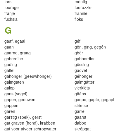
fors
mèntig
fo
u
r
age
foerazzie
f
ranje
f
r
ann
i
e
fuchsia
f
o
k
s
G
gaaf
,
egaal
géf
gaa
n
gôn,
gin
g, gegôn
g
aar
n
e
,
g
ra
a
g
g
è
è
r
gaberdine
gabberdi
e
n
ga
d
ing
gôssing
gaffel
g
aove
l
gahonger (geeuwhonger)
gého
ng
er
g
a
l
mgaten
gal
m
gâtt
e
r
galop
vi
erk
l
è
t
s
gans (vogel)
g
ââns
g
a
pen, geeuwen
gaope
,
gapt
e
,
g
e
gapt
gappen
strietse
garen
garr
e
garstig (spek)
,
gerst
ga
a
rst
ga
t
gr
a
ven (
h
ond), k
r
abben
dabbe
ga
t
voo
r
a
f
vo
er schr
opwa
t
er
s
krô
pgat