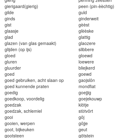
gierigaa
r
d(gierig)
pee
n
(pin-èèchtig)
g
i
lde
gu
l
d
ginds
ginderweit
gist
gèèst
g
l
aasje
g
l
èèske
g
l
ad
g
l
attig
glazen (van glas gemaakt)
glaozere
glijden
(
op i
j
s
)
slibbe
r
e
gloed
gloewd
glur
e
n
loe
w
e
r
e
glu
u
rder
bl
i
ejkerd
goed
goewd
goed gebruiken
,
acht s
l
aan op
gaojslôn
goed kunnende praten
mondfiat
goed
i
g
goejjig
goedkoop, voordel
i
g
goejekouwp
g
oe
dz
ak
kl
ötje
goedzak
,
schlem
i
el
st
ò
tv
ô
rt
gooi
gôj
gooien, werpen
gôjje
goot, bijkeuken
geut
go
o
tsteen
götstein