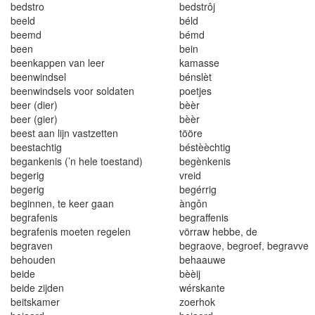
bedstro
bedstrôj
bee
l
d
béld
beemd
bémd
b
ee
n
be
i
n
bee
n
kappen van leer
k
amasse
bee
n
w
i
ndse
l
béns
l
è
t
beenwind
s
els voor solda
t
en
poetjes
beer (dier)
bèèr
beer (gier)
bèèr
beest aan lijn vastzetten
tööre
beestachtig
béstèèch
ti
g
begankenis (’n hele toestand)
begènkenis
begeri
g
vreid
begerig
begérrig
beginnen, te keer gaan
àngôn
begrafenis
begraffenis
beg
r
a
f
e
nis m
oe
t
e
n
rege
l
e
n
vörraw h
ebbe
, d
e
begraven
begraove, begroef, begravve
behouden
behaauwe
beide
bèèij
be
i
de z
i
jden
wérskan
t
e
beitskamer
zoerhok