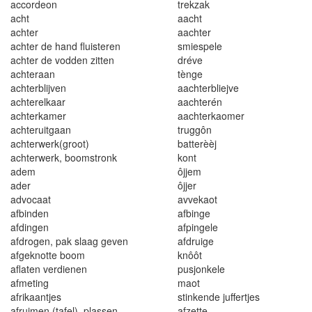
accordeon
trekzak
acht
aacht
achter
aachter
ac
h
ter de
h
a
n
d
f
lui
s
t
eren
s
mi
espele
ac
ht
e
r d
e
v
o
dd
en z
itt
e
n
d
réve
achteraan
tènge
achterblijven
aachterbliejve
achterelkaar
aachterén
achterkamer
aachterkaomer
achteru
i
tgaa
n
truggôn
achterwerk(groot)
batterèèj
achterwerk
,
booms
t
ronk
k
ont
adem
ôj
j
em
ad
e
r
ô
j
je
r
advocaat
avvekaot
afbinden
afbinge
afdingen
afpingele
afdrogen, pak slaag geven
afdruige
afgeknotte boom
knôôt
aflaten verdienen
pus
j
on
k
ele
a
f
meting
maot
a
fr
i
k
aa
nt
je
s
s
t
inkende
j
u
f
fe
rt
jes
afruimen (tafel), plassen
afzette