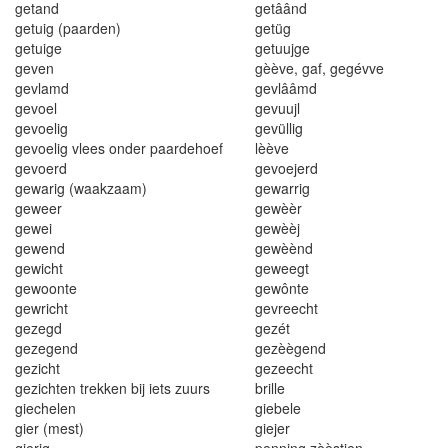
getand
getâând
getuig (paarden)
getüg
getuige
getuujge
geven
gèève
,
gaf
,
gegévve
ge
v
l
amd
gevl
ââm
d
gevoel
gevuujl
gevoelig
gevü
l
lig
g
e
v
oe
lig vl
ees onde
r p
aarde
h
oe
f
lèève
gevoe
r
d
gevoejerd
gewarig (waakzaam)
gewarrig
geweer
gewèèr
gewei
gewèèj
gewend
gewèènd
gewicht
geweegt
gewoonte
gewônte
gewricht
gevreecht
gezegd
gezét
gezegend
gezèègend
gezicht
gezeecht
gez
i
chten trekken bij iets zuurs
br
i
lle
giechelen
giebele
gier (mest)
giejer
gier
i
g
penning zèèst
ie
n