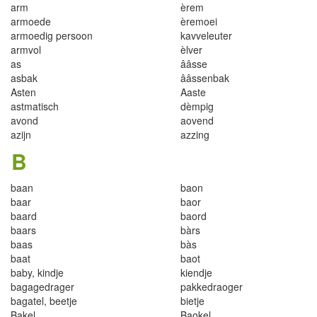
a
r
m
èrem
armoede
èremoe
i
armoedig persoon
kavveleuter
a
r
mvo
l
èlver
as
ââsse
asbak
ââssenbak
Asten
Aaste
astmatisch
dèmpig
avond
aovend
azijn
azzing
B
baan
baon
baar
baor
baard
baord
baars
bàrs
baas
bàs
baat
baot
b
a
by, k
i
nd
je
ki
endje
bagagedrager
pakkedraoger
bagatel
,
beet
j
e
bietje
Bakel
Baokel