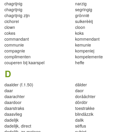
chagrijnig
narzig
chagrijn
i
g
segringig
chagrijnig zijn
grônnië
c
i
chorei
su
i
ke
r
èèi
j
clown
cloon
c
o
k
es
kok
s
commandant
k
ommendant
c
om
mu
ni
e
kemu
nie
compagnie
k
om
p
eniej
comp
l
imen
t
e
n
k
o
mp
e
l
em
ent
e
couperen bij kaar
s
p
e
l
heffe
D
daalder (f.1.50)
d
â
lder
daar
daor
daara
ch
ter
dor
ââ
chte
r
d
aa
r
door
d
ô
rd
ör
daars
t
ra
k
s
toestrakke
daasvl
i
eg
blindâzzi
k
dadeli
j
k
da
l
ik
dadeli
j
k
,
d
i
rec
t
sèffus
dadel
i
jk
,
z
o
me
t
een
subiet