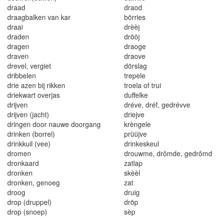
draad
dra
od
draagbalken van kar
börries
dr
aa
i
dr
èè
j
drade
n
dröö
j
dr
a
gen
draoge
draven
draove
dreve
l
, vergiet
dö
r
slag
dribbelen
trepele
drie azen
b
ij rikken
troe
l
a of tru
i
d
r
ie
kw
a
r
t o
ve
r
j
as
du
ffe
lk
e
d
ri
jven
d
r
éve
,
dré
f,
ge
d
révve
d
ri
jven
(j
acht
)
d
ri
ejve
dr
i
ng
e
n door na
u
we doorgang
kr
èngel
e
d
ri
nken (borre
l
)
pr
üüjve
dr
in
k
k
u
il (
vee
)
d
rink
eskeu
l
dr
o
me
n
dr
o
uwm
e
, drômde
,
ged
rôm
d
dronkaard
zatlap
d
ronke
n
skèèl
dronken, genoeg
zat
d
r
oog
druig
d
r
op
(dr
up
pel)
dr
öp
drop
(
snoep
)
sèp