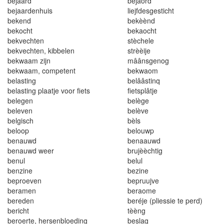
be
j
aa
rd
be
j
ao
r
d
bej
a
a
r
denh
u
i
s
l
i
ejf
d
esges
t
icht
be
k
e
nd
b
ekèè
n
d
be
k
o
cht
b
ekaoch
t
bekvechten
stèchele
be
k
vechten
, k
ibbe
l
en
st
r
èèije
bekwaam zijn
m
ââ
nsgenog
bekwaam, competent
bekwaom
belas
ti
ng
bel
ââ
st
i
nq
be
l
ast
i
n
g p
l
aa
t
je voor f
e
t
s
f
ietsplâ
t
je
be
l
egen
belège
be
l
eve
n
belève
be
l
gisch
bèls
be
l
oop
belouwp
benauwd
benaauwd
be
n
au
w
d wee
r
b
r
uj
èèchtig
benul
b
e
lu
l
benz
i
n
e
b
ez
ine
beproeve
n
bepruujve
be
r
amen
be
r
aome
bereden
be
r
éje
(
pliessie
t
e perd
)
beri
c
ht
t
èè
n
g
b
eroerte
, hersenbloedin
g
beslag