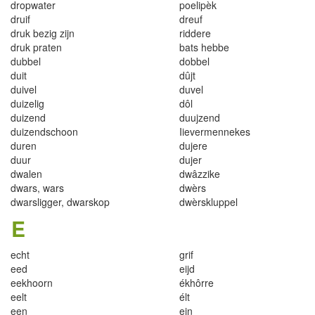
dropwa
t
er
poe
l
i
pèk
d
ruif
d
r
eu
f
druk b
ezig
z
ijn
riddere
druk praten
bats hebbe
dubbel
dobbel
d
u
i
t
dû
j
t
du
i
vel
d
u
ve
l
du
i
zelig
dô
l
d
uiz
end
du
ujzend
du
i
zendschoon
I
ie
v
e
rm
e
nnekes
dure
n
du
jere
duu
r
duj
er
dwa
l
en
dw
â
zz
i
k
e
dwars
, war
s
dwèrs
dwars
l
igger
, dwarsko
p
d
w
è
rsk
l
uppe
l
E
echt
gr
i
f
eed
e
i
jd
ee
kh
o
or
n
ékhôrre
ee
l
t
é
l
t
ee
n
e
in