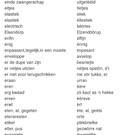
einde zwangerschap
uitgetèèld
eitjes
tietjes
e
l
as
ti
ek
s
ti
ek
e
l
as
t
ie
k
é
l
lest
i
ek
e
l
ec
t
risch
lekt
ri
es
E
l
se
n
d
o
rp
E
l
zendööru
p
enfin
affijn
en
i
g
énnig
en
p
assa
n
t
,
tege
lij
k
,
i
n een moeite
impesant
enveloppe
avvelop
er de dupe van zijn
besniejte
er netjes uitzien
nètjes opstôn
, d’r
er niet voor terugschr
i
kken
nie vör tukke
,
er
eraan
urran
ere
n
èè
r
e
erg kwaad
zò
kaot as
‘
n
hekke
e
r
ven
èèr
eve
erwt
èr
t
eten
,
at
,
geg
e
ten
ète
, at, geèt
e
etensresten
orte
etiket
p
l
èkb
r
ief
k
e
ett
e
r, pus
gezwôrr
e na
t
evangelie
évvegé
l
l
ie