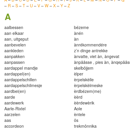
–
R
–
S
–
T
–
U
–
V
–
W
–
X
–
Y
–
Z
A
aalbessen
bézem
e
aan elkaar
ànén
aan, uitgeput
àn
aanbevelen
ànrékommendére
aankleden
z’n dinge antrekke
aanpakken
ànvatte, viet àn, àngevat
aanpassen
ànpââsse , pies àn, ànqepââs
aardappel mand
j
e
skel
b
ôjjem
aa
r
dappe
l
(e
n
)
è
l
per
aardappe
l
schi
l
l
e
n
èr
p
e
l
skè
ll
e
aarda
p
pe
l
schi
l
mesj
e
èr
p
e
l
skè
l
meske
aar
db
e
i
(en)
èrdbézem(me)
aa
r
de
èè
r
d
aa
r
dewerk
è
èr
dewèr
i
k
Aarle-Rixtel
Aole
aarze
l
en
èn
t
ele
aas
ôs
accordeon
trekmônnika