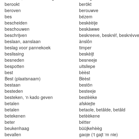
be
r
ook
t
berökt
be
r
oven
berouwve
bes
bézem
bes
c
heiden
beskèè
ij
e
beschouwe
n
bes
k
à
ww
e
besch
r
i
jven
beskreeve
,
beskréf
,
besk
r
évv
beslaan, aanslaan
ànslôn
beslag voor pannekoek
timper
besl
i
ss
i
ng
beskè
i
jt
besneden
besneeje
bespotten
uitsliepe
best
bèèst
Best (plaatsnaam)
Bèèst
bes
t
aan
bestön
besteden
bes
t
eeje
besteken
, ‘
n kado geven
bes
t
èèke
betalen
afskiejte
be
t
alen
betao
l
e, be
tâ
lde
,
be
tâ
l
d
be
t
e
k
enen
betèèkene
beter
bét
t
er
beukenhaag
b
ü
üjkehèèg
beva
l
len
gaoje (
‘
t g
a
jt
‘
m n
i
e)