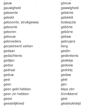
gauw
gòòuw
ga
u
wig
h
eid
gaw
wi
gh
ei
d
ge
b
eente
g
e
bénte
g
e
beld
g
e
bèè
l
d
geboomte, struikgewas
boskazzie
geboorte
gebôrte
g
e
boren
gebôrre
g
e
b
o
uw
g
e
baw
g
e
broeders
gebrujers
gecastreerd va
rk
en
be
r
g
gedaan
ged
ô
n
g
ed
a
c
htenis
ge
d
è
n
k
en
i
s
g
edi
je
n
g
e
d
è
èje
g
e
do
e
ged
o
ew
gedraai
gedrèèj
geduw
geda
w
ge
el
gèèl
geen
gén
g
ee
n
ge
l
d hebben
k
èps
zén
geen zin hebben
ô
n
mikkend
geest
gést
geesteli
j
kheid
géstelukhèijd